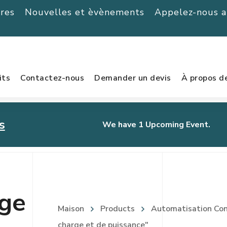
ères
Nouvelles et èvènements
Appelez-nous 
its
Contactez-nous
Demander un devis
À propos d
s
We have 1 Upcoming Event.
urnament
rge
Maison
Products
Automatisation Cont
charge et de puissance"