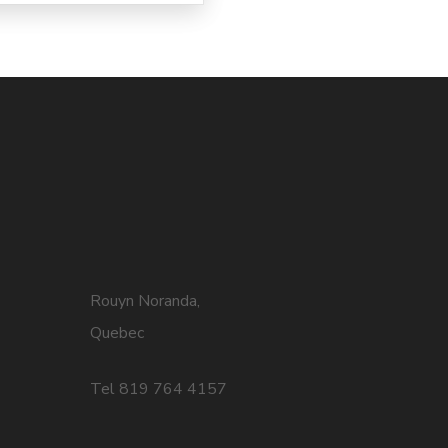
Rouyn Noranda,
Quebec
Tel 819 764 4157