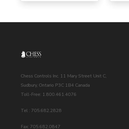
Chess Controls Inc. 11 Mary Street Unit C,
Sudbury, Ontario P3C 1B4 Canada
Toll-Free: 1.800.461.4076
Tel : 705.682.2828
Fax: 705.682.0847