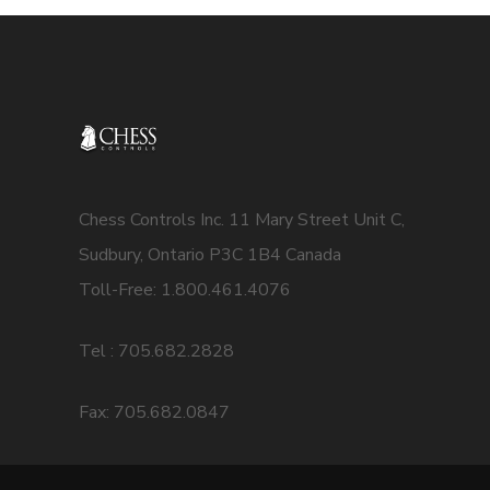
Chess Controls Inc. 11 Mary Street Unit C,
Sudbury, Ontario P3C 1B4 Canada
Toll-Free: 1.800.461.4076
Tel : 705.682.2828
Fax: 705.682.0847