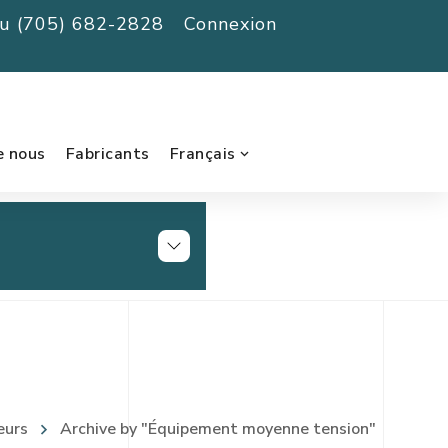
au (705) 682-2828
Connexion
e nous
Fabricants
Français
eurs
Archive by "Équipement moyenne tension"