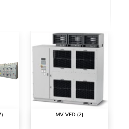
7)
MV VFD
(2)