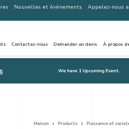
ères
Nouvelles et èvènements
Appelez-nous 
its
Contactez-nous
Demander un devis
À propos d
s
We have 1 Upcoming Event.
urnament
Maison
Products
Puissance et variat