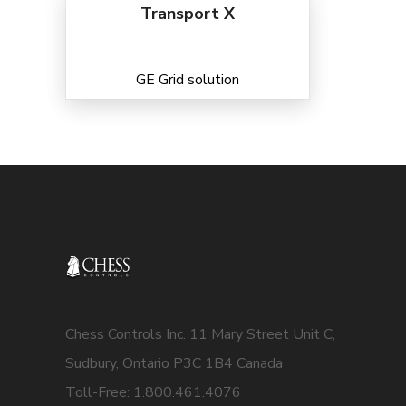
Transport X
GE Grid solution
Chess Controls Inc. 11 Mary Street Unit C,
Sudbury, Ontario P3C 1B4 Canada
Toll-Free: 1.800.461.4076