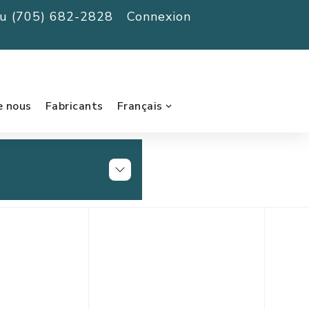
au (705) 682-2828
Connexion
e nous
Fabricants
Français