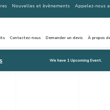
ères
Nouvelles et èvènements
Appelez-nous 
its
Contactez-nous
Demander un devis
À propos d
s
We have 1 Upcoming Event.
urnament