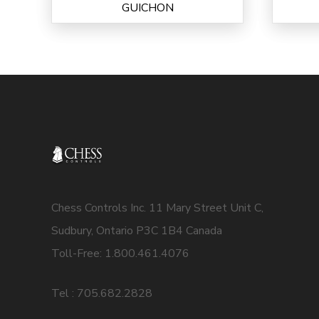
GUICHON
Chess Controls Inc. 11 Mary Street Unit C,
Sudbury, Ontario P3C 1B4 Canada
Toll-Free: 1.800.461.4076
Tel : 705.682.2828