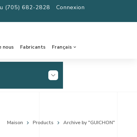
au (705) 682-2828
Connexion
e nous
Fabricants
Français
Maison
Products
Archive by "GUICHON"