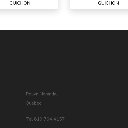
GUICHON
GUICHON
Rouyn Noranda,
Quebec
Tel 819 764 4157