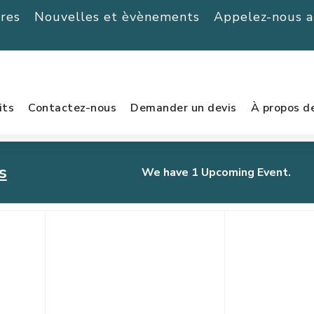
ères
Nouvelles et èvènements
Appelez-nous 
its
Contactez-nous
Demander un devis
À propos d
s
We have 1 Upcoming Event.
urnament