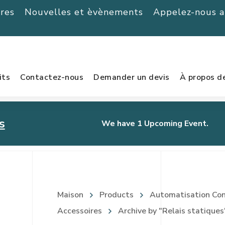
ères
Nouvelles et èvènements
Appelez-nous 
its
Contactez-nous
Demander un devis
À propos d
s
We have 1 Upcoming Event.
urnament
Maison
Products
Automatisation Cont
Accessoires
Archive by "Relais statiques