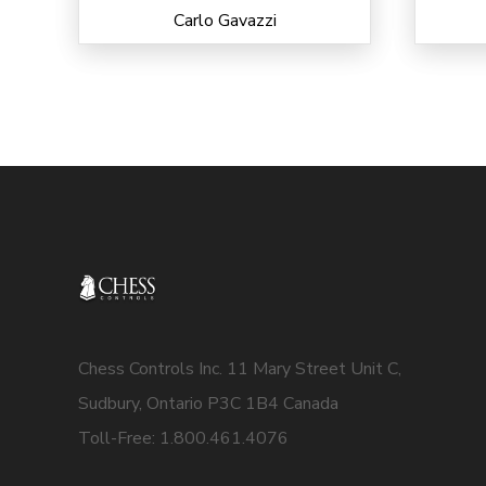
Carlo Gavazzi
Chess Controls Inc. 11 Mary Street Unit C,
Sudbury, Ontario P3C 1B4 Canada
Toll-Free: 1.800.461.4076