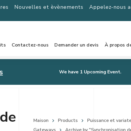
ères
Nouvelles et èvènements
Appelez-nous 
its
Contactez-nous
Demander un devis
À propos d
s
We have 1 Upcoming Event.
urnament
 de
Maison
Products
Puissance et variat
Gateways
Archive by "Synchronisation de