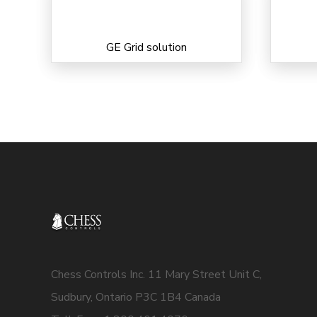
GE Grid solution
Chess Controls Inc. 11 Mary Street Unit C,
Sudbury, Ontario P3C 1B4 Canada