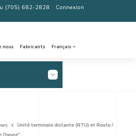
au (705) 682-2828
Connexion
e nous
Fabricants
Français
eurs
Unité terminale distante (RTU) et Route /
 l'heure"