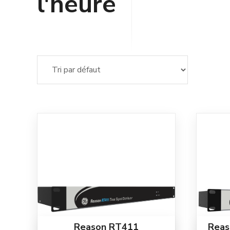
l'heure
Reason RT411
Reas